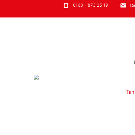
0160 - 873 25 19
Di
Tan
In